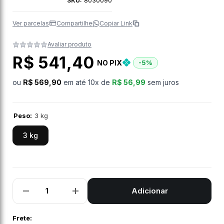
SKU:
8030090
Ver parcelas
Compartilhe
Copiar Link
Avaliar produto
R$ 541,40
NO PIX
-5%
ou
R$ 569,90
em até
10
x de
R$ 56,99
sem juros
Peso:
3 kg
3 kg
Adicionar
Diminuir
Aumentar
a
a
quantidade
quantidade
de
de
Frete: