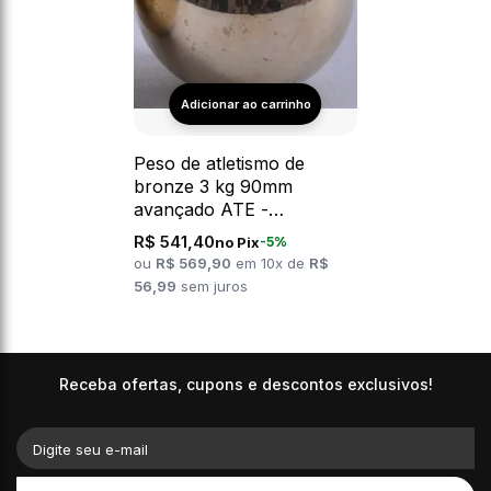
Peso de atletismo de
bronze 3 kg 90mm
avançado ATE -
Certificado WA-IAAF
R$ 541,40
no Pix
-5%
ou
R$ 569,90
em 10x de
R$
56,99
sem juros
Receba ofertas, cupons e descontos exclusivos!
Digite seu e-mail