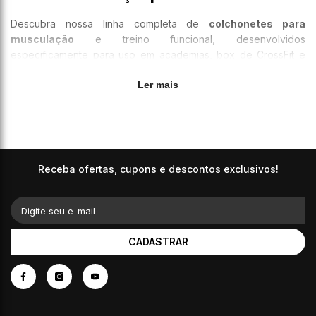
Descubra nossa linha completa de
colchonetes para
musculação
e treino funcional, desenvolvidos
especificamente para uso em academias, box de CrossFit e
estúdios fitness. Nossos tapetes de exercício oferecem a
Ler mais
densidade e espessura ideais para absorção de impacto
durante exercícios no solo, garantindo segurança e
desempenho superior.
Colchonete de EVA e NBR: Material de Alta
Performance
Receba ofertas, cupons e descontos exclusivos!
Fabricados em
EVA de alta densidade
e
borracha NBR
,
nossos colchonetes para academia proporcionam excelente
Digite seu e-mail
amortecimento sem comprometer a estabilidade. Ideais para:
CADASTRAR
Exercícios abdominais
e core training com máximo
conforto lombar
Pranchas e isometria
com aderência antiderrapante
Alongamento muscular
e mobilidade articular
Yoga e Pilates
em ambiente de musculação