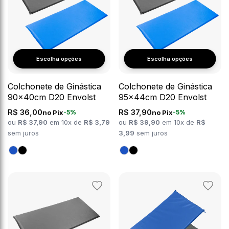
Escolha opções
Escolha opções
Colchonete de Ginástica
Colchonete de Ginástica
90x40cm D20 Envolst
95x44cm D20 Envolst
R$ 36,00
R$ 37,90
no Pix
no Pix
-5%
-5%
ou
R$ 37,90
em 10x de
R$ 3,79
ou
R$ 39,90
em 10x de
R$
sem juros
3,99
sem juros
Adicionar
Adicion
aos
aos
favoritos
favorit