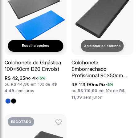
Escolha opções
Colchonete de Ginástica
Colchonete
100x50cm D20 Envolst
Emborrachado
Profissional 90x50cm
R$ 42,65
no Pix
-5%
D60 Envolst
ou
R$ 44,90
em 10x de
R$
R$ 113,90
no Pix
-5%
4,49
sem juros
ou
R$ 119,90
em 10x de
R$
11,99
sem juros
ESGOTADO
Adicionar
aos
favoritos