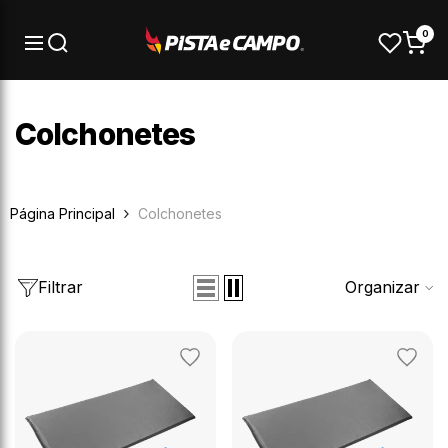
Pular para o conteúdo
0
Colchonetes
Página Principal
Colchonetes
Filtrar
Organizar
Adicionar
Adicion
aos
aos
favoritos
favorit