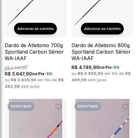
Dardo de Atletismo 700g
Dardo de Atletismo 800g
Sportland Carbon Sênior
Sportland Carbon Sênior
WA-IAAF
WA-IAAF
R$ 4.749,90
no Pix
-5%
R$ 4.799,90
R$ 3.647,90
ou
R$ 4.999,90
em 10x de
R$
no Pix
-5%
ou
R$ 3.839,90
em 10x de
R$
499,99
sem juros
383,99
sem juros
ESGOTADO
ESGOTADO
Adicionar
Adicion
aos
aos
favoritos
favorit