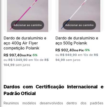
Dardo de duralumínio e
Dardo de duralumínio e
aço 400g Air Flyer
aço 500g Polanik
competição Polanik
R$ 902,40
no Pix
-5%
R$ 997,40
ou
R$ 949,90
em 10x de
R$
no Pix
-5%
ou
R$ 1.049,90
em 10x de
R$
94,99
sem juros
104,99
sem juros
Dardos com Certificação Internacional e
Padrão Oficial
Reunimos modelos desenvolvidos dentro dos padrões