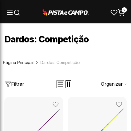
Pular para o conteúdo
0
Dardos: Competição
Página Principal
Dardos: Competição
Filtrar
Organizar
Adicionar
Adicion
aos
aos
favoritos
favorit