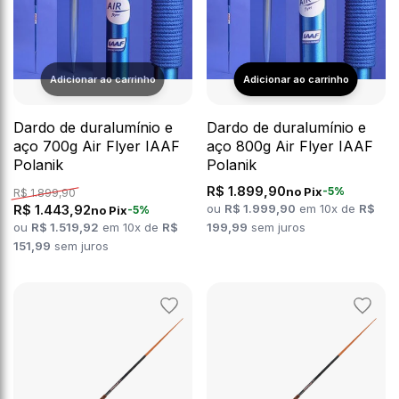
Dardo de duralumínio e
Dardo de duralumínio e
aço 700g Air Flyer IAAF
aço 800g Air Flyer IAAF
Polanik
Polanik
R$ 1.899,90
no Pix
-5%
R$ 1.899,90
R$ 1.443,92
ou
R$ 1.999,90
em 10x de
R$
no Pix
-5%
ou
R$ 1.519,92
em 10x de
R$
199,99
sem juros
151,99
sem juros
Adicionar
Adicion
aos
aos
favoritos
favorit