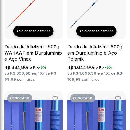
Dardo de Atletismo 600g
Dardo de Atletismo 800g
WA-IAAF em Duralumínio
em Duralumínio e Aço
e Aço Vinex
Polanik
R$ 664,90
R$ 1.044,90
no Pix
no Pix
-5%
-5%
ou
R$ 699,90
em 10x de
R$
ou
R$ 1.099,90
em 10x de
R$
69,99
sem juros
109,99
sem juros
ESGOTADO
ESGOTADO
Adicionar
Adicion
aos
aos
favoritos
favorit