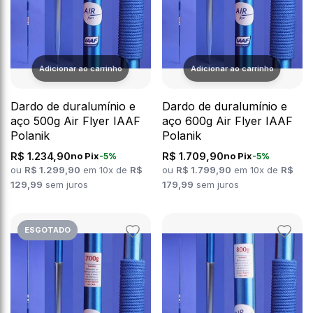
Dardo de duralumínio e
Dardo de duralumínio e
aço 500g Air Flyer IAAF
aço 600g Air Flyer IAAF
Polanik
Polanik
R$ 1.234,90
R$ 1.709,90
no Pix
no Pix
-5%
-5%
ou
R$ 1.299,90
em 10x de
R$
ou
R$ 1.799,90
em 10x de
R$
129,99
sem juros
179,99
sem juros
ESGOTADO
Adicionar
Adicion
aos
aos
favoritos
favorit