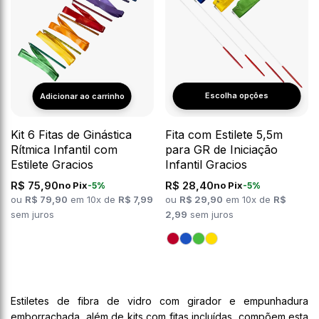
Escolha opções
Kit 6 Fitas de Ginástica
Fita com Estilete 5,5m
Rítmica Infantil com
para GR de Iniciação
Estilete Gracios
Infantil Gracios
R$ 75,90
R$ 28,40
no Pix
no Pix
-5%
-5%
ou
R$ 79,90
em 10x de
R$ 7,99
ou
R$ 29,90
em 10x de
R$
sem juros
2,99
sem juros
Estiletes de fibra de vidro com girador e empunhadura
emborrachada, além de kits com fitas incluídas, compõem esta