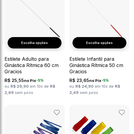
Escolha opções
Escolha opções
Estilete Adulto para
Estilete Infantil para
Ginástica Rítmica 60 cm
Ginástica Rítmica 50 cm
Gracios
Gracios
R$ 25,55
R$ 23,65
no Pix
no Pix
-5%
-5%
ou
R$ 26,90
em 10x de
R$
ou
R$ 24,90
em 10x de
R$
2,69
sem juros
2,49
sem juros
Adicionar
Adicion
aos
aos
favoritos
favorit