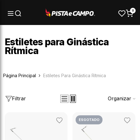
Pular para o conteúdo
0
Estiletes para Ginástica
Rítmica
Página Principal
Estiletes Para Ginástica Rítmica
Filtrar
Organizar
ESGOTADO
Adicionar
Adicion
aos
aos
favoritos
favorit