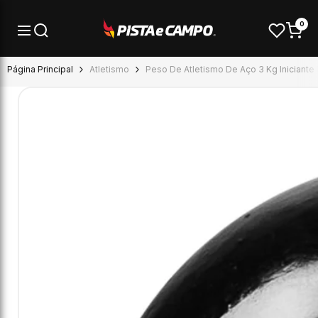
Pular para o conteúdo
0
Página Principal
Atletismo
Peso De Atletismo De Aço 3 Kg Iniciante