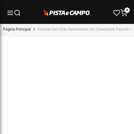
Pular para o conteúdo
0
Página Principal
Flechas De Chão Numeradas De Orientação Para Minigo