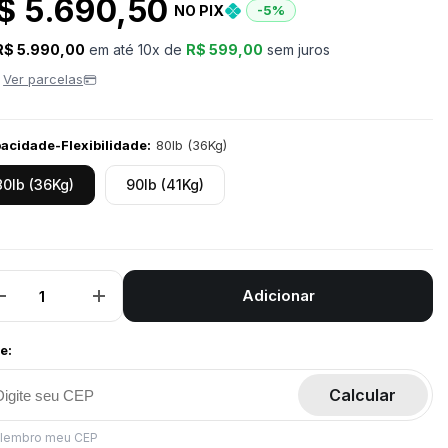
$ 5.690,50
NO PIX
-5%
R$ 5.990,00
em até
10
x de
R$ 599,00
sem juros
Ver parcelas
acidade-Flexibilidade:
80lb (36Kg)
80lb (36Kg)
90lb (41Kg)
Adicionar
Diminuir
Aumentar
a
a
quantidade
quantidade
de
de
e:
Vara
Vara
de
de
fibra
fibra
Calcular
de
de
vidro
vidro
 lembro meu CEP
9&#39;
9&#39;