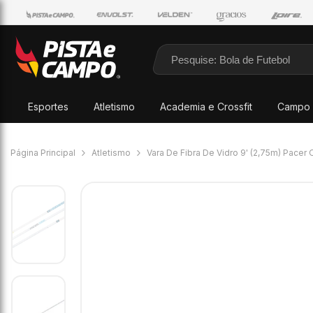
Pular para o conteúdo
Esportes
Atletismo
Academia e Crossfit
Campo 
Página Principal
Atletismo
Vara De Fibra De Vidro 9' (2,75m) Pacer O