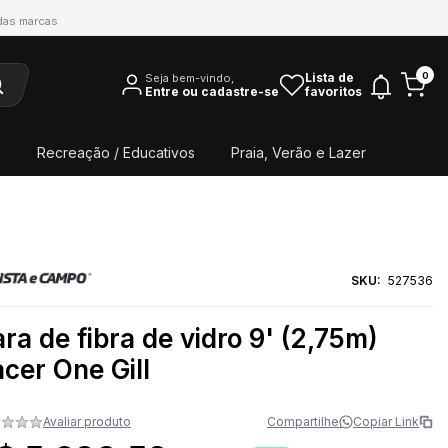
 das marcas
0
Lista de
Seja bem-vindo,
Entre ou cadastre-se
favoritos
a
Recreação / Educativos
Praia, Verão e Lazer
SKU:
527536
ra de fibra de vidro 9' (2,75m)
cer One Gill
Avaliar produto
Compartilhe
Copiar Link