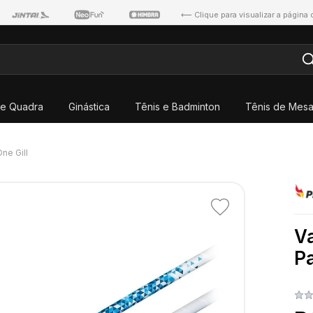
⟵ Clique para visualizar a página
e Quadra
Ginástica
Tênis e Badminton
Tênis de Mes
ne Gill
Adicionar
aos
Va
favoritos
Pa