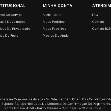
STITUCIONAL
MINHA CONTA
ATENDI
mos De Serviço
Minha Conta
FAQ
cas E Devoluções
Meus Pedidos
Contato
ticas De Privacidade
Meus Favoritos
Contato B2B
tica De Frete
Preciso De Ajuda
os Para Compras Realizadas No Site E Podem Diferir Das Condições Of
ão Sujeitos À Disponibilidade No Momento Da Confirmação Do Pagamento.
Ponta Grossa, 4558 – Bairro Orleans – Curitiba/PR – CEP 82305-200.