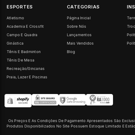
ESPORTES
CATEGORIAS
IN
Atletismo
Página Inicial
Ter
Academia E Crossfit
Sobre Nós
Tro
Campo E Quadra
Lançamentos
Polí
Ginástica
Mais Vendidos
Polí
Tênis E Badminton
Blog
Tênis De Mesa
Recreação/Gincanas
Praia, Lazer E Piscinas
Os Preços E As Condições De Pagamento Apresentados São Exclusiv
Produtos Disponibilizados No Site Possuem Estoque Limitado E Est