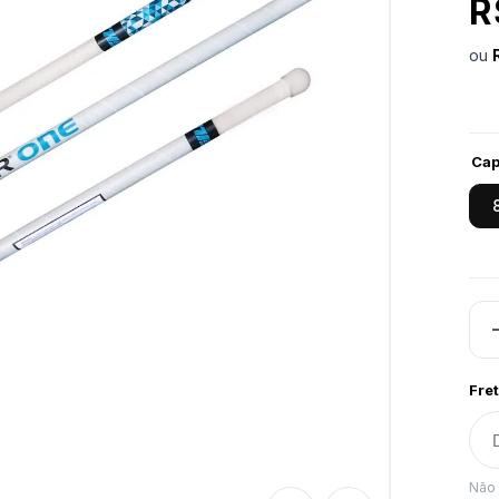
R
ou
Cap
Fret
Não