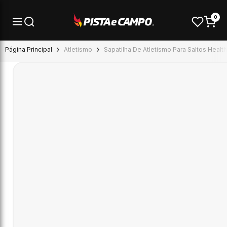
Pular para o conteúdo
0
Página Principal
Atletismo
Sapatilha De Atletismo Para Saltos Health