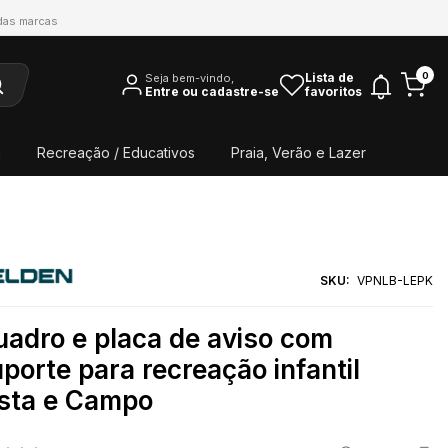
 das marcas
0
Lista de
Seja bem-vindo,
Entre ou cadastre-se
favoritos
a
Recreação / Educativos
Praia, Verão e Lazer
SKU:
VPNLB-LEPK
adro e placa de aviso com
porte para recreação infantil
ista e Campo