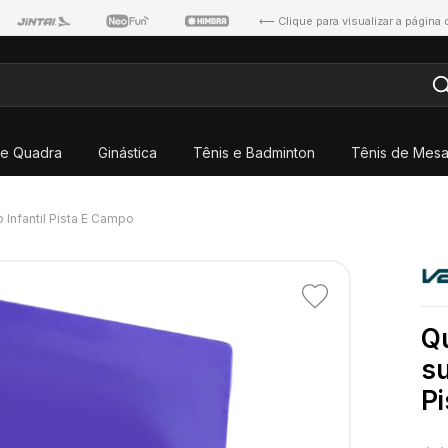
⟵ Clique para visualizar a página
e Quadra
Ginástica
Tênis e Badminton
Tênis de Mes
Infantil Pista E Campo
Adicionar
aos
Qu
favoritos
su
P