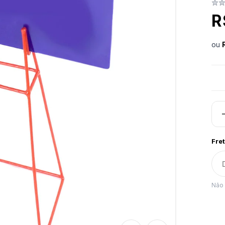
R
ou
Fret
Não