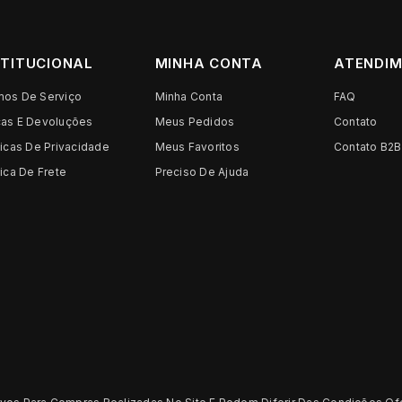
STITUCIONAL
MINHA CONTA
ATENDI
mos De Serviço
Minha Conta
FAQ
cas E Devoluções
Meus Pedidos
Contato
ticas De Privacidade
Meus Favoritos
Contato B2B
tica De Frete
Preciso De Ajuda