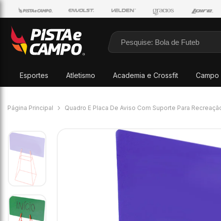
Pular para o conteúdo
Esportes
Atletismo
Academia e Crossfit
Campo 
Página Principal
Quadro E Placa De Aviso Com Suporte Para Recreação 