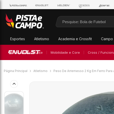
Pular para o conteúdo
Esportes
Atletismo
Academia e Crossfit
Campo 
Força e Peso Livre
Mobilidade e Core
Cross / Funcion
Página Principal
Atletismo
Peso De Arremesso 2 Kg Em Ferro Para 