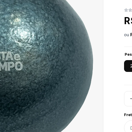
R
ou
Pes
Fret