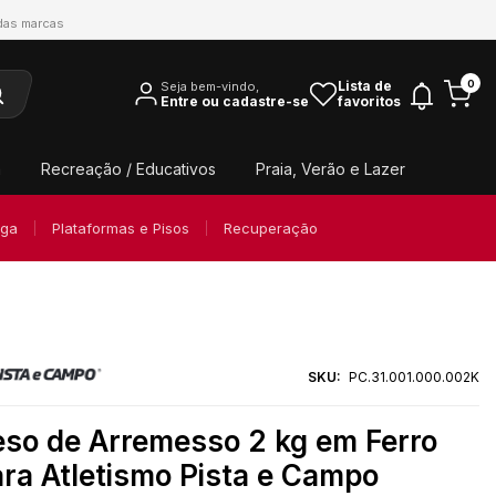
 das marcas
0
Lista de
Seja bem-vindo,
Entre ou cadastre-se
favoritos
a
Recreação / Educativos
Praia, Verão e Lazer
oga
Plataformas e Pisos
Recuperação
SKU:
PC.31.001.000.002K
eso de Arremesso 2 kg em Ferro
ra Atletismo Pista e Campo