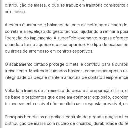
distribuição de massa, o que se traduz em trajetória consistente
arremesso.
A esfera é uniforme e balanceada, com diâmetro aproximado d
correta e a repetição do gesto técnico, ajudando a refinar a pos
liberação do implemento. A superfície levemente rugosa oferec
quando o treino aquece e o suor aparece. É o tipo de acabamen
ou áreas de arremesso em centros esportivos.
O acabamento pintado protege o metal e contribui para a durabi
treinamento. Mantendo cuidados básicos, como limpar após o us
integridade da peça e mantém a textura de contato sempre efici
Voltado a treinos de arremesso do peso e à preparação física, 
de base e praticantes que desejam aprimorar explosão, coorde
balanceamento estável dão ao atleta uma resposta previsível, es
Principais benefícios na prática: controle de pegada graças à te
distribuição de massa com núcleo de chumbo; durabilidade do fe