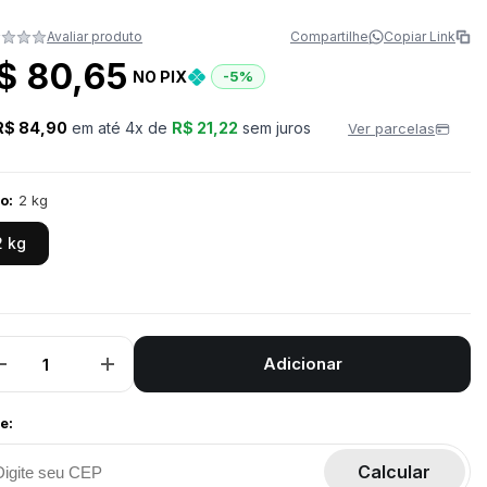
Avaliar produto
Compartilhe
Copiar Link
$ 80,65
NO PIX
-5%
R$ 84,90
em até
4
x de
R$ 21,22
sem juros
Ver parcelas
o:
2 kg
2 kg
Adicionar
Diminuir
Aumentar
a
a
quantidade
quantidade
de
de
e:
Peso
Peso
de
de
Arremesso
Arremesso
Calcular
2
2