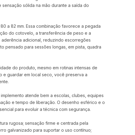
 e sensação sólida na mão durante a saída do
e 80 a 82 mm. Essa combinação favorece a pegada
ição do cotovelo, a transferência de peso e a
e aderência adicional, reduzindo escorregões
to pensado para sessões longas, em pista, quadra
lidade do produto, mesmo em rotinas intensas de
o e guardar em local seco, você preserva a
ente.
o implemento atende bem a escolas, clubes, equipes
nação e tempo de liberação. O desenho esférico e o
sencial para evoluir a técnica com segurança.
xtura rugosa; sensação firme e centrada pela
rro galvanizado para suportar o uso contínuo;