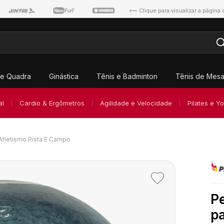
⟵ Clique para visualizar a página
e Quadra
Ginástica
Tênis e Badminton
Tênis de Mes
al
Cardio & Ergômetros
Agilidade e Velocidade
Pilates e Y
Atletismo Pista E Campo
Adicionar
aos
P
favoritos
pa