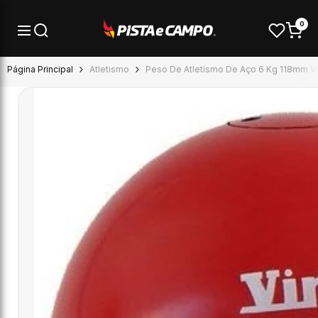
Pular para o conteúdo
0
Página Principal
Atletismo
Peso De Atletismo De Aço 6 Kg 118mm Vi