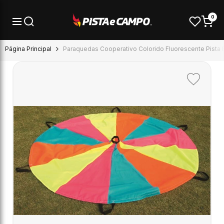
Pular para o conteúdo
0
Página Principal
Paraquedas Cooperativo Colorido Fluorescente Pista
Adicionar
aos
favoritos