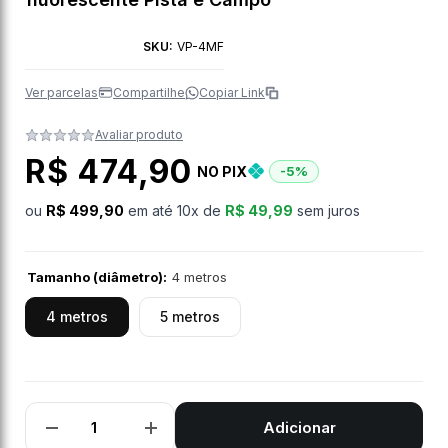
SKU:
VP-4MF
Ver parcelas
Compartilhe
Copiar Link
Avaliar produto
R$ 474,90
NO PIX
-5%
ou
R$ 499,90
em até
10
x de
R$ 49,99
sem juros
Tamanho (diâmetro):
4 metros
4 metros
5 metros
Adicionar
Diminuir
Aumentar