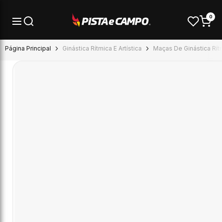
Pular para o conteúdo
0
Página Principal
Ginástica Rítmica E Artística
Maças De Ginástica Rít