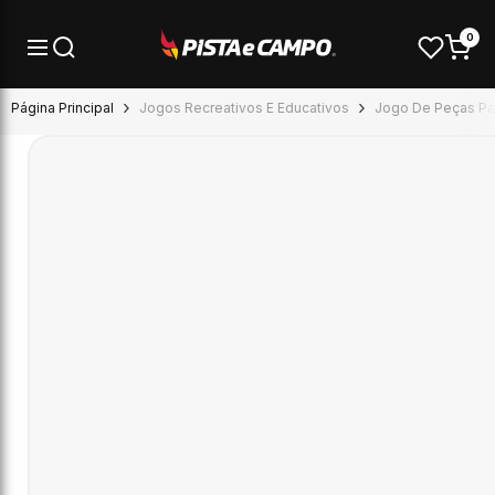
Pular para o conteúdo
0
Página Principal
Jogos Recreativos E Educativos
Jogo De Peças Pa