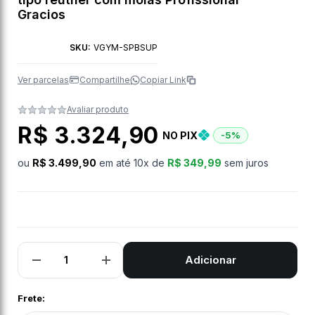
Gracios
SKU:
VGYM-SPBSUP
Ver parcelas
Compartilhe
Copiar Link
Avaliar produto
R$ 3.324,90
NO PIX
-5%
ou
R$ 3.499,90
em até
10
x de
R$ 349,99
sem juros
Adicionar
Diminuir
Aumentar
a
a
quantidade
quantidade
de
de
Frete:
Equipamento
Equipamento