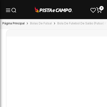
Pular para o conteúdo
0
Página Principal
Bolas De Futsal
Bola De Futebol De Salão (futsal) 