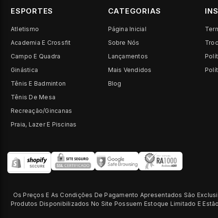
ESPORTES
CATEGORIAS
IN
Atletismo
Página Inicial
Ter
Academia E Crossfit
Sobre Nós
Tro
Campo E Quadra
Lançamentos
Polí
Ginástica
Mais Vendidos
Polí
Tênis E Badminton
Blog
Tênis De Mesa
Recreação/Gincanas
Praia, Lazer E Piscinas
Os Preços E As Condições De Pagamento Apresentados São Exclusiv
Produtos Disponibilizados No Site Possuem Estoque Limitado E Est