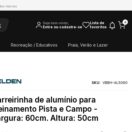
 das marcas
0
Lista de
Seja bem-vindo,
Entre ou cadastre-se
favoritos
a
Recreação / Educativos
Praia, Verão e Lazer
SKU:
VBBH-AL5060
rreirinha de alumínio para
einamento Pista e Campo -
rgura: 60cm. Altura: 50cm