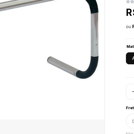
R
ou
Mat
Fret
Não