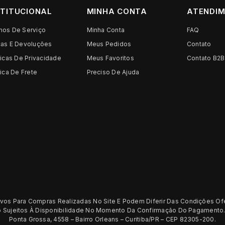
STITUCIONAL
MINHA CONTA
ATENDI
mos De Serviço
Minha Conta
FAQ
cas E Devoluções
Meus Pedidos
Contato
ticas De Privacidade
Meus Favoritos
Contato B2B
tica De Frete
Preciso De Ajuda
os Para Compras Realizadas No Site E Podem Diferir Das Condições Of
ão Sujeitos À Disponibilidade No Momento Da Confirmação Do Pagamento.
Ponta Grossa, 4558 – Bairro Orleans – Curitiba/PR – CEP 82305-200.