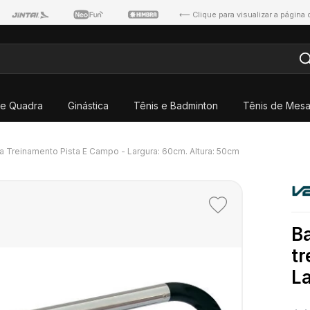
⟵ Clique para visualizar a página
e Quadra
Ginástica
Tênis e Badminton
Tênis de Mes
ra Treinamento Pista E Campo - Largura: 60cm. Altura: 50cm
Adicionar
aos
Ba
favoritos
tr
La