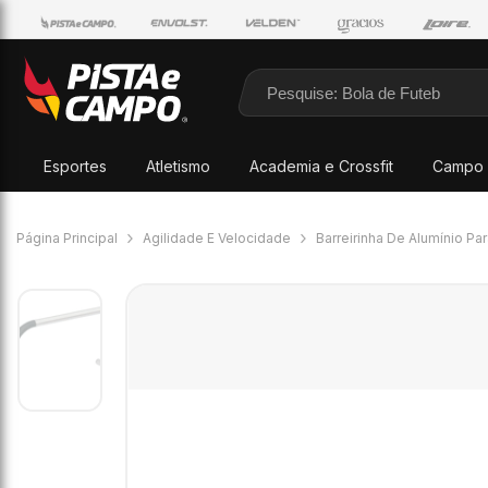
Pular para o conteúdo
Esportes
Atletismo
Academia e Crossfit
Campo 
Página Principal
Agilidade E Velocidade
Barreirinha De Alumínio Pa